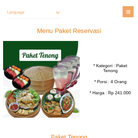
Lewati
Ke
Language
Konten
Menu Paket Reservasi
* Kategori : Paket
Tenong
* Porsi : 4 Orang
* Harga : Rp 241.000
Paket Tenong