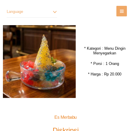
Lewati
Ke
Language
Konten
* Kategori : Menu Dingin
Menyegarkan
* Porsi : 1 Orang
* Harga : Rp 20.000
Es Merbabu
Diskripsi