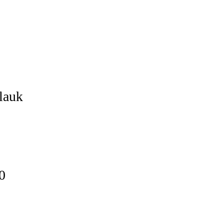
lauk
0