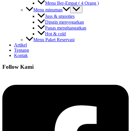
Menu Ber-Empat ( 4 Orang )
Menu minuman
Juss & smooties
Dingin menyegarkan
Panas menghangatkan
Hot & cold
Menu Paket Reservasi
Artikel
Tentang
Kontak
Follow Kami