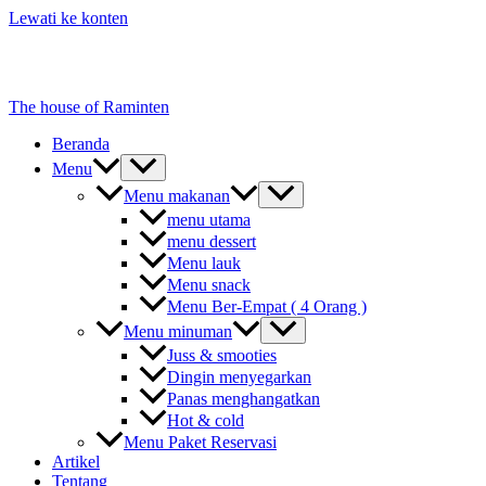
Lewati ke konten
The house of Raminten
Beranda
Menu
Menu makanan
menu utama
menu dessert
Menu lauk
Menu snack
Menu Ber-Empat ( 4 Orang )
Menu minuman
Juss & smooties
Dingin menyegarkan
Panas menghangatkan
Hot & cold
Menu Paket Reservasi
Artikel
Tentang