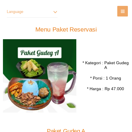
Lewati
Ke
Language
Konten
Menu Paket Reservasi
* Kategori : Paket Gudeg
A
* Porsi : 1 Orang
* Harga : Rp 47.000
Paket Gudeg A