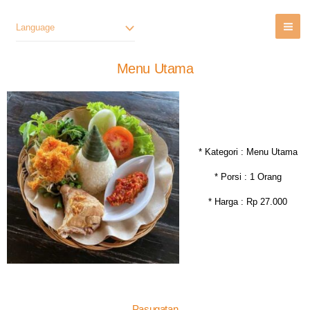
Lewati
Ke
Language
Konten
Menu Utama
* Kategori : Menu Utama
* Porsi : 1 Orang
* Harga : Rp 27.000
Pasugatan