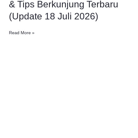
& Tips Berkunjung Terbaru
(Update 18 Juli 2026)
Read More »
HeHa
Ocean
View
Jogja
2026:
Harga
Tiket,
Jam
Buka,
Spot