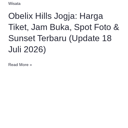
Wisata
Obelix Hills Jogja: Harga
Tiket, Jam Buka, Spot Foto &
Sunset Terbaru (Update 18
Juli 2026)
Read More »
HeHa
Sky
View
Jogja:
Harga
Tiket,