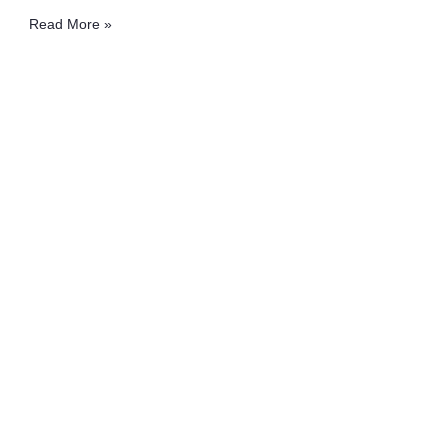
Read More »
50
Destinasi
Wisata
Terbaru
Jogja
Wajib
Di
Kunjungi