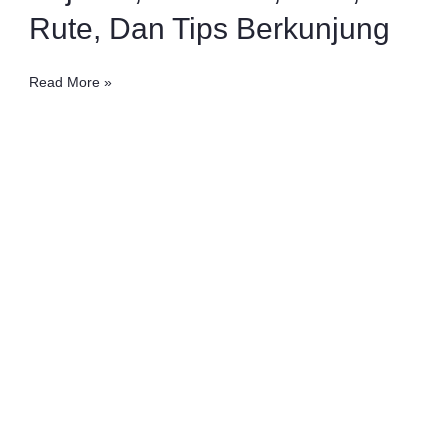
Rute, Dan Tips Berkunjung
Read More »
Wisata
Pantai
Parangtritis