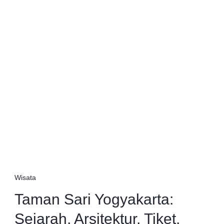
Tiket,
Rute,
Dan
Tips
Berkunjung
Wisata
Taman Sari Yogyakarta:
Sejarah, Arsitektur, Tiket,