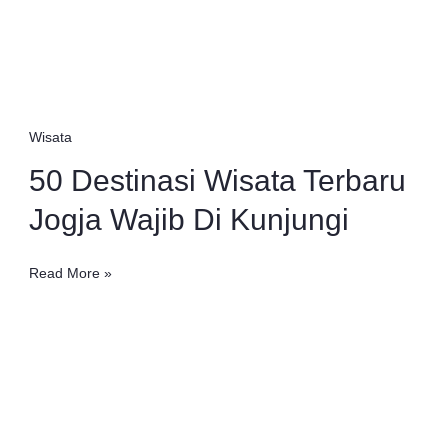
Wisata
50 Destinasi Wisata Terbaru
Jogja Wajib Di Kunjungi
Read More »
Tempat
Wisata
Terdekat
Di