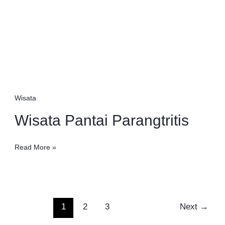
Wisata
Wisata Pantai Parangtritis
Read More »
1
2
3
Next
→