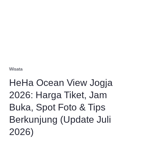
Foto
&
Tips
Berkunjung
(Update
Juli
2026)
Wisata
HeHa Ocean View Jogja
2026: Harga Tiket, Jam
Buka, Spot Foto & Tips
Berkunjung (Update Juli
2026)