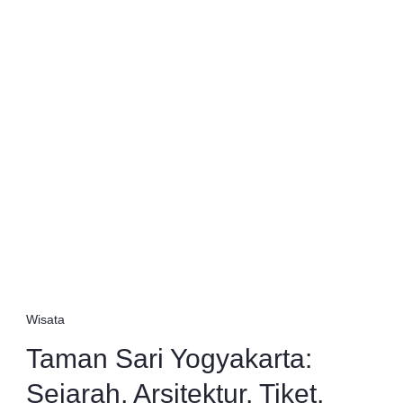
Tiket,
Rute,
Dan
Tips
Berkunjung
Wisata
Taman Sari Yogyakarta:
Sejarah, Arsitektur, Tiket,