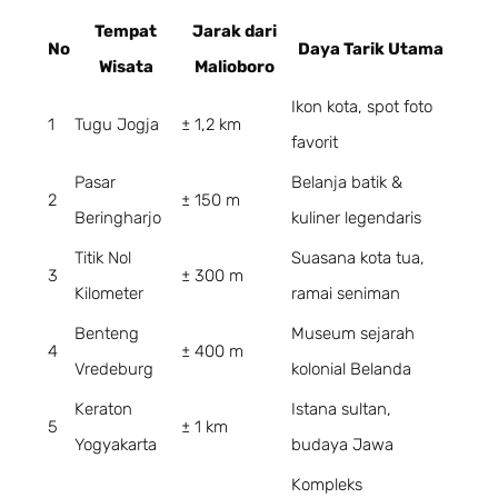
Tempat
Jarak dari
No
Daya Tarik Utama
Wisata
Malioboro
Ikon kota, spot foto
1
Tugu Jogja
± 1,2 km
favorit
Pasar
Belanja batik &
2
± 150 m
Beringharjo
kuliner legendaris
Titik Nol
Suasana kota tua,
3
± 300 m
Kilometer
ramai seniman
Benteng
Museum sejarah
4
± 400 m
Vredeburg
kolonial Belanda
Keraton
Istana sultan,
5
± 1 km
Yogyakarta
budaya Jawa
Kompleks