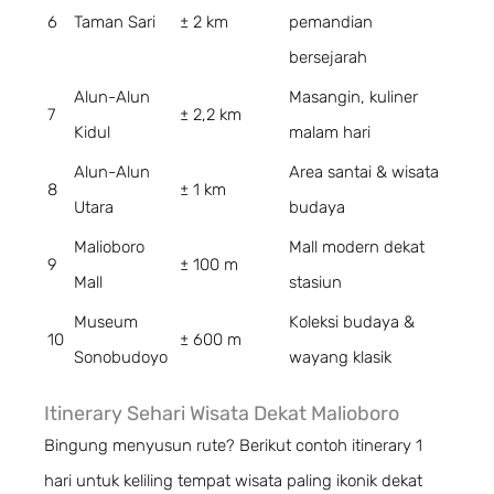
6
Taman Sari
± 2 km
pemandian
bersejarah
Alun-Alun
Masangin, kuliner
7
± 2,2 km
Kidul
malam hari
Alun-Alun
Area santai & wisata
8
± 1 km
Utara
budaya
Malioboro
Mall modern dekat
9
± 100 m
Mall
stasiun
Museum
Koleksi budaya &
10
± 600 m
Sonobudoyo
wayang klasik
Itinerary Sehari Wisata Dekat Malioboro
Bingung menyusun rute? Berikut contoh itinerary 1
hari untuk keliling tempat wisata paling ikonik dekat