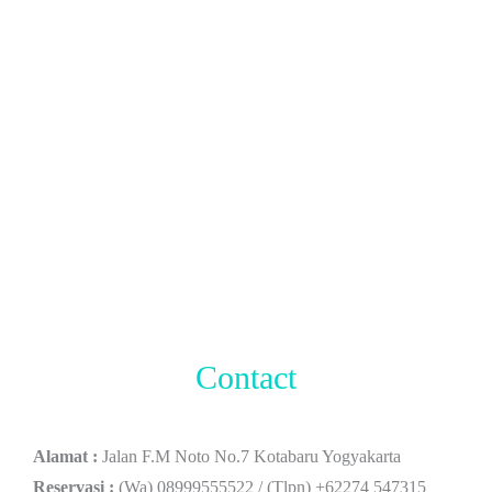
Contact
Alamat :
Jalan F.M Noto No.7 Kotabaru Yogyakarta
Reservasi :
(Wa) 08999555522 / (Tlpn) +62274 547315