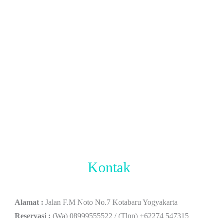
Kontak
Alamat :
Jalan F.M Noto No.7 Kotabaru Yogyakarta
Reservasi :
(Wa) 08999555522 / (Tlpn) +62274 547315