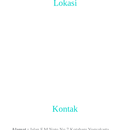
Lokasi
Kontak
Alamat :
Jalan F.M Noto No.7 Kotabaru Yogyakarta