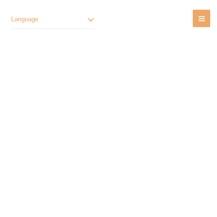
Lewati
Ke
Language
Konten
Bahasa
Gaul
Jogja:
Kata
“Adasudu
Badajidingadan”
Yang
Viral
Di
Media
Sosial