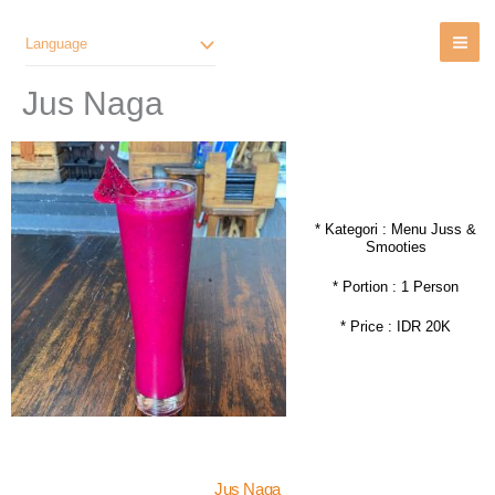
Lewati
Ke
Language
Konten
Jus Naga
* Kategori : Menu Juss &
Smooties
* Portion : 1 Person
* Price : IDR 20K
Jus Naga