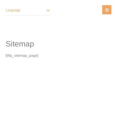
Lewati
Ke
Language
Konten
Sitemap
[wp_sitemap_page]