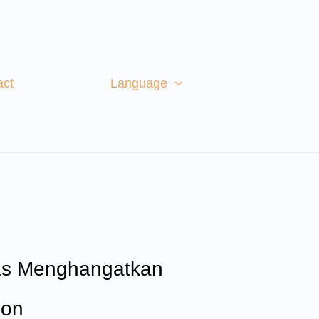
act
Language
nas Menghangatkan
son