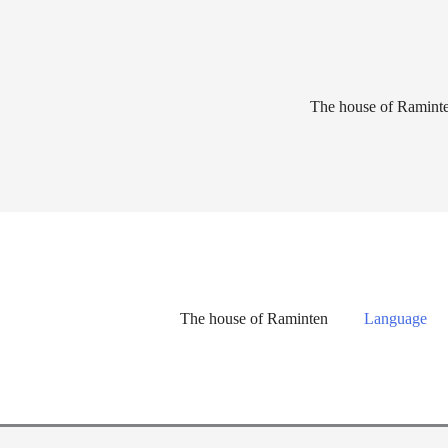
Lewati
ke
konten
The house of Ramint
The house of Raminten
Language