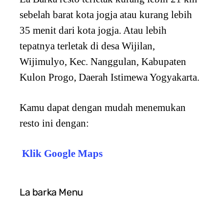
sebelah barat kota jogja atau kurang lebih
35 menit dari kota jogja. Atau lebih
tepatnya terletak di desa Wijilan,
Wijimulyo, Kec. Nanggulan, Kabupaten
Kulon Progo, Daerah Istimewa Yogyakarta.
Kamu dapat dengan mudah menemukan
resto ini dengan:
Klik Google Maps
La barka Menu