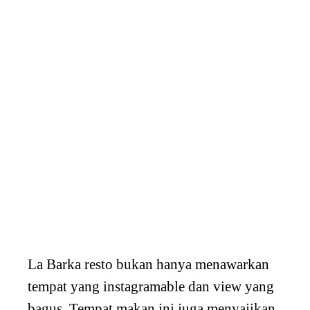
La Barka resto bukan hanya menawarkan
tempat yang instagramable dan view yang
bagus. Tempat makan ini juga menyajikan