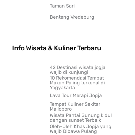
Taman Sari
Benteng Vredeburg
Info Wisata & Kuliner Terbaru
42 Destinasi wisata jogja
wajib di kunjungi
10 Rekomendasi Tempat
Makan Paling terkenal di
Yogyakarta
Lava Tour Merapi Jogja
Tempat Kuliner Sekitar
Malioboro
Wisata Pantai Gunung kidul
dengan sunset Terbaik
Oleh-Oleh Khas Jogja yang
Wajib Dibawa Pulang