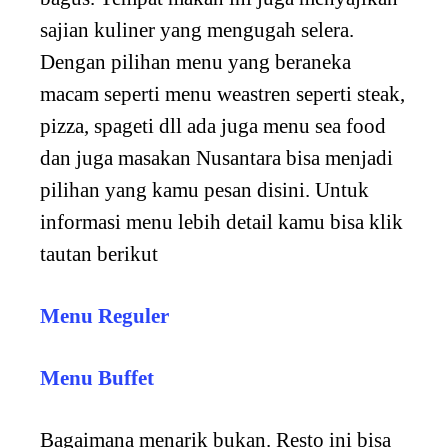
sajian kuliner yang mengugah selera.
Dengan pilihan menu yang beraneka
macam seperti menu weastren seperti steak,
pizza, spageti dll ada juga menu sea food
dan juga masakan Nusantara bisa menjadi
pilihan yang kamu pesan disini. Untuk
informasi menu lebih detail kamu bisa klik
tautan berikut
Menu Reguler
Menu Buffet
Bagaimana menarik bukan. Resto ini bisa