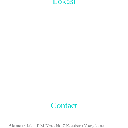
Lokasi
Contact
Alamat :
Jalan F.M Noto No.7 Kotabaru Yogyakarta