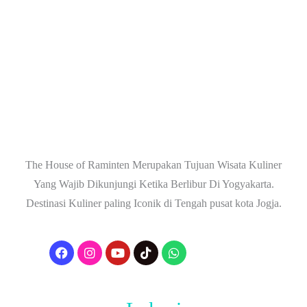
The House of Raminten Merupakan Tujuan Wisata Kuliner
Yang Wajib Dikunjungi Ketika Berlibur Di Yogyakarta.
Destinasi Kuliner paling Iconik di Tengah pusat kota Jogja.