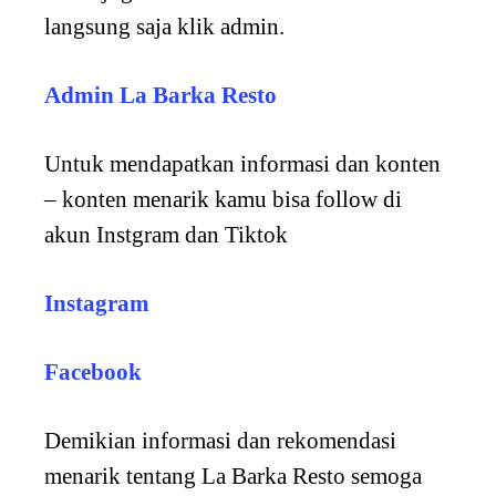
langsung saja klik admin.
Admin La Barka Resto
Untuk mendapatkan informasi dan konten
– konten menarik kamu bisa follow di
akun Instgram dan Tiktok
Instagram
Facebook
Demikian informasi dan rekomendasi
menarik tentang La Barka Resto semoga