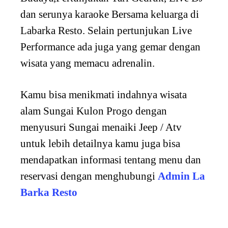
dan serunya karaoke Bersama keluarga di
Labarka Resto. Selain pertunjukan Live
Performance ada juga yang gemar dengan
wisata yang memacu adrenalin.
Kamu bisa menikmati indahnya wisata
alam Sungai Kulon Progo dengan
menyusuri Sungai menaiki Jeep / Atv
untuk lebih detailnya kamu juga bisa
mendapatkan informasi tentang menu dan
reservasi dengan menghubungi
Admin La
Barka Resto