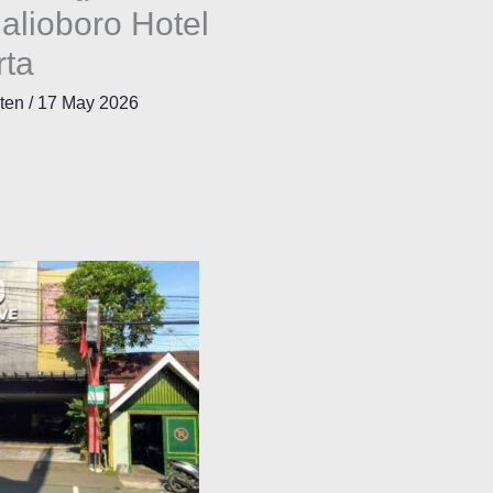
lioboro Hotel
rta
nten
/
17 May 2026