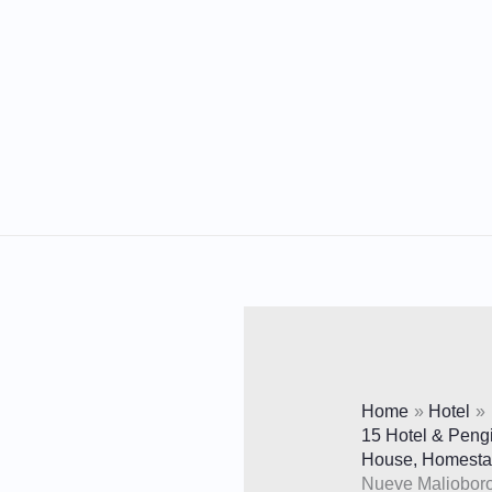
Lewati
Ke
Konten
Home
Hotel
15 Hotel & Peng
House, Homestay
Nueve Malioboro