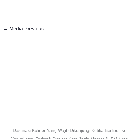
←
Media Previous
Destinasi Kuliner Yang Wajib Dikunjungi Ketika Berlibur Ke
Yogyakarta. Terletak Dipusat Kota Jogja Alamat Jl. FM Noto