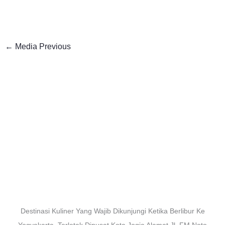
←
Media Previous
Destinasi Kuliner Yang Wajib Dikunjungi Ketika Berlibur Ke
Yogyakarta. Terletak Dipusat Kota Jogja Alamat Jl. FM Noto