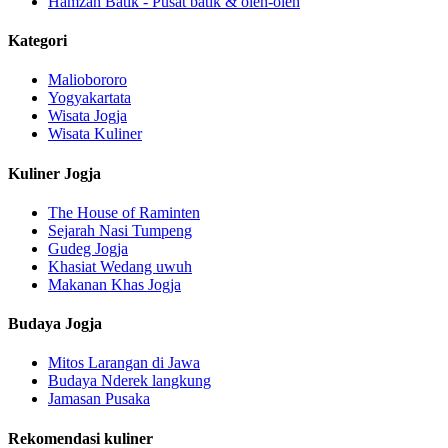
Hamzah Batik - Pusat batik & oleh-oleh
Kategori
Maliobororo
Yogyakartata
Wisata Jogja
Wisata Kuliner
Kuliner Jogja
The House of Raminten
Sejarah Nasi Tumpeng
Gudeg Jogja
Khasiat Wedang uwuh
Makanan Khas Jogja
Budaya Jogja
Mitos Larangan di Jawa
Budaya Nderek langkung
Jamasan Pusaka
Rekomendasi kuliner