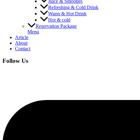
Juice & Smooties
Refreshing & Cold Drink
Warm & Hot Drink
Hot & cold
Reservation Package
Menu
Article
About
Contact
Follow Us