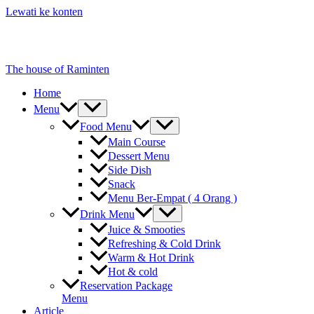
Lewati ke konten
The house of Raminten
Home
Menu
Food Menu
Main Course
Dessert Menu
Side Dish
Snack
Menu Ber-Empat ( 4 Orang )
Drink Menu
Juice & Smooties
Refreshing & Cold Drink
Warm & Hot Drink
Hot & cold
Reservation Package
Menu
Article