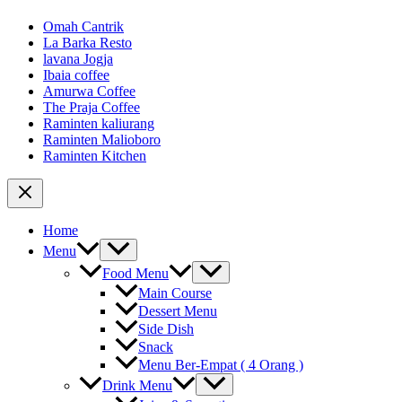
Omah Cantrik
La Barka Resto
lavana Jogja
Ibaia coffee
Amurwa Coffee
The Praja Coffee
Raminten kaliurang
Raminten Malioboro
Raminten Kitchen
Home
Menu
Food Menu
Main Course
Dessert Menu
Side Dish
Snack
Menu Ber-Empat ( 4 Orang )
Drink Menu