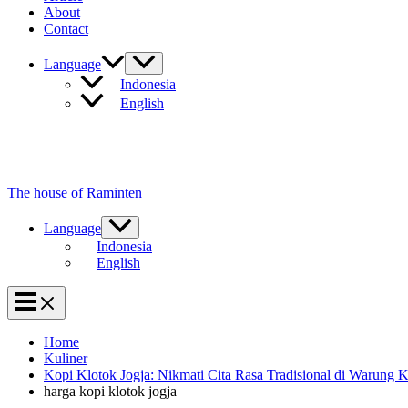
About
Contact
Language
Indonesia
English
The house of Raminten
Language
Indonesia
English
Home
Kuliner
Kopi Klotok Jogja: Nikmati Cita Rasa Tradisional di Warung K
harga kopi klotok jogja