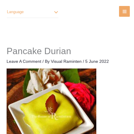
Lewati
Ke
Language
Konten
Pancake Durian
Leave A Comment
/ By
Visual Raminten
/
5 June 2022