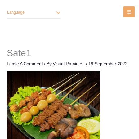
Lewati
Ke
Language
Konten
Sate1
Leave A Comment
/ By
Visual Raminten
/
19 September 2022