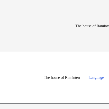
Lewati
ke
konten
The house of Ramint
The house of Raminten
Language