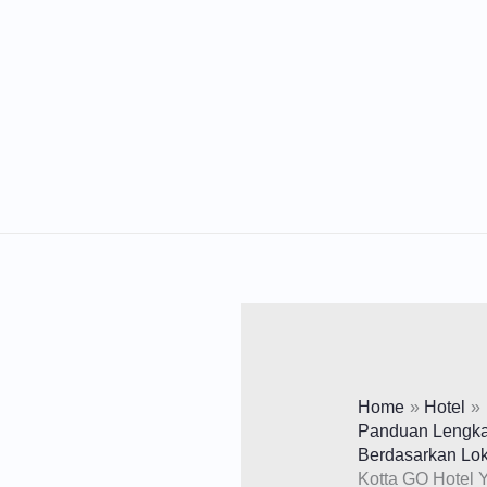
Lewati
Ke
Konten
Home
Hotel
Panduan Lengkap
Berdasarkan Lok
Kotta GO Hotel 