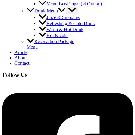
Menu Ber-Empat ( 4 Orang )
Drink Menu
Juice & Smooties
Refreshing & Cold Drink
Warm & Hot Drink
Hot & cold
Reservation Package
Menu
Article
About
Contact
Follow Us