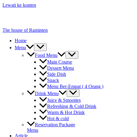
Lewati ke konten
The house of Raminten
Home
Menu
Food Menu
Main Course
Dessert Menu
Side Dish
Snack
Menu Ber-Empat ( 4 Orang )
Drink Menu
Juice & Smooties
Refreshing & Cold Drink
Warm & Hot Drink
Hot & cold
Reservation Package
Menu
Article