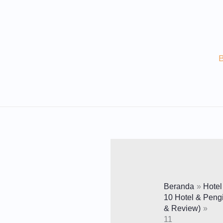
Lewati
Ke
Konten
Beranda
Hotel
10 Hotel & Peng
& Review)
11