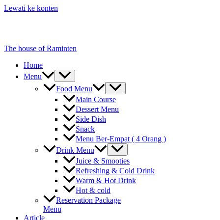
Lewati ke konten
The house of Raminten
Home
Menu
Food Menu
Main Course
Dessert Menu
Side Dish
Snack
Menu Ber-Empat ( 4 Orang )
Drink Menu
Juice & Smooties
Refreshing & Cold Drink
Warm & Hot Drink
Hot & cold
Reservation Package
Menu
Article