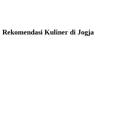
Rekomendasi Kuliner di Jogja