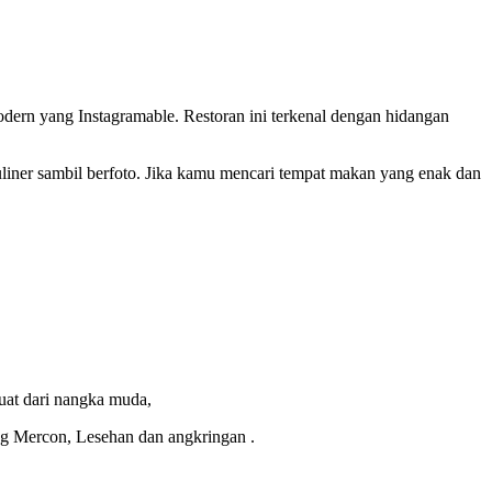
ern yang Instagramable. Restoran ini terkenal dengan hidangan
.
liner sambil berfoto. Jika kamu mencari tempat makan yang enak dan
buat dari nangka muda,
eng Mercon, Lesehan dan angkringan .