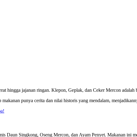
erat hingga jajanan ringan. Klepon, Geplak, dan Ceker Mercon adalah 
makanan punya cerita dan nilai historis yang mendalam, menjadikannya 
ba!
umis Daun Singkong, Oseng Mercon, dan Ayam Penyet. Makanan ini memi