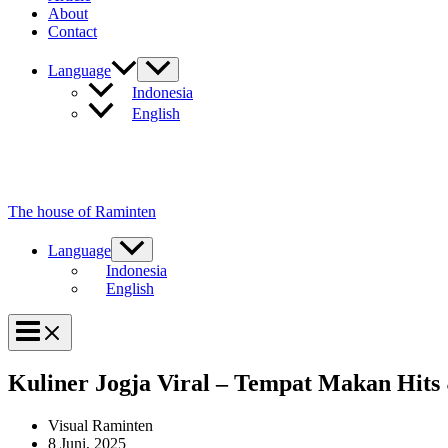
About
Contact
Language
Indonesia
English
The house of Raminten
Language
Indonesia
English
Kuliner Jogja Viral – Tempat Makan Hit
Visual Raminten
8 Juni, 2025