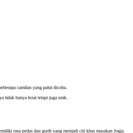
beberapa camilan yang patut dicoba.
tidak hanya lezat tetapi juga unik.
liki rasa pedas dan gurih yang menjadi ciri khas masakan Jogja.