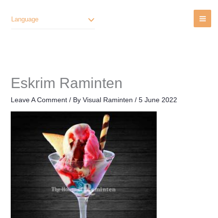
Lewati
Ke
Language
Konten
Eskrim Raminten
Leave A Comment
/ By
Visual Raminten
/
5 June 2022