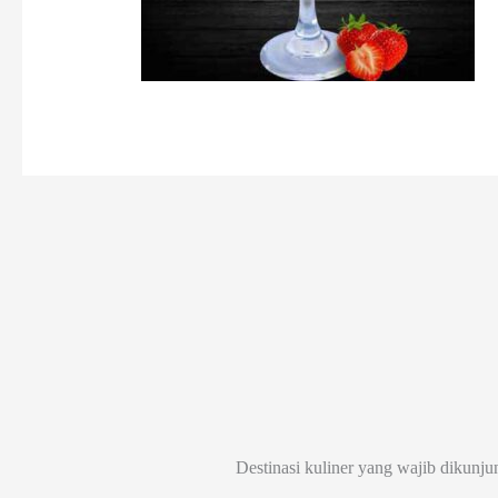
Destinasi kuliner yang wajib dikunju