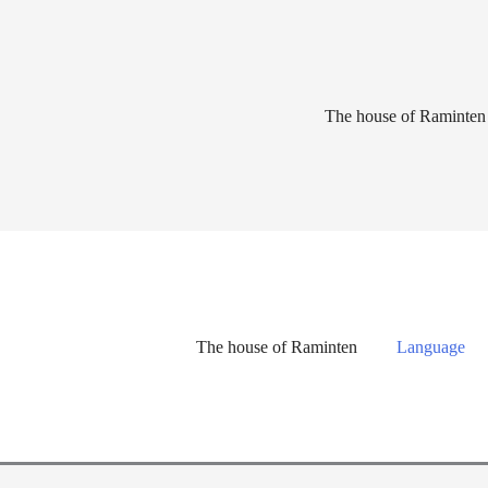
Lewati
ke
konten
The house of Raminten
The house of Raminten
Language