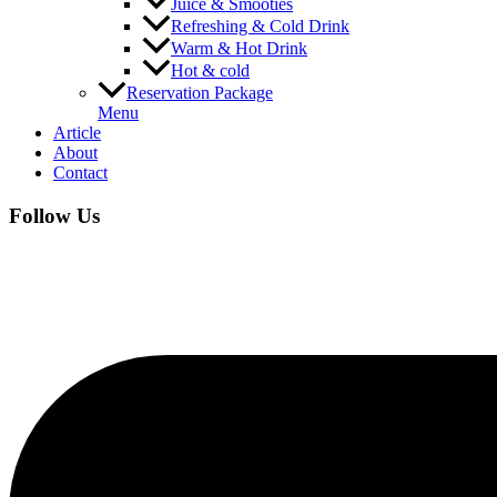
Juice & Smooties
Refreshing & Cold Drink
Warm & Hot Drink
Hot & cold
Reservation Package
Menu
Article
About
Contact
Follow Us