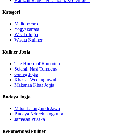
Hamzah Batik - Pusat batik & oleh-oleh
Kategori
Maliobororo
Yogyakartata
Wisata Jogja
Wisata Kuliner
Kuliner Jogja
The House of Raminten
Sejarah Nasi Tumpeng
Gudeg Jogja
Khasiat Wedang uwuh
Makanan Khas Jogja
Budaya Jogja
Mitos Larangan di Jawa
Budaya Nderek langkung
Jamasan Pusaka
Rekomendasi kuliner