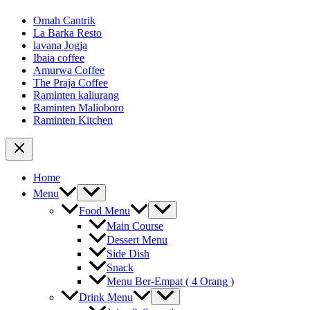
Omah Cantrik
La Barka Resto
lavana Jogja
Ibaia coffee
Amurwa Coffee
The Praja Coffee
Raminten kaliurang
Raminten Malioboro
Raminten Kitchen
Home
Menu
Food Menu
Main Course
Dessert Menu
Side Dish
Snack
Menu Ber-Empat ( 4 Orang )
Drink Menu