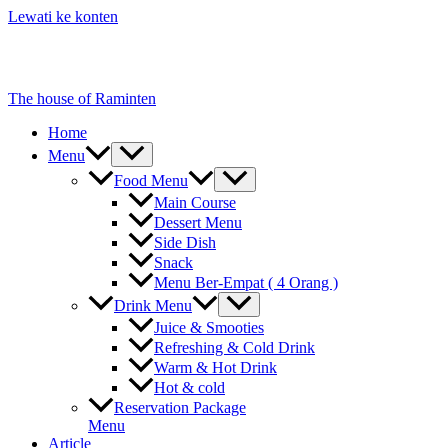
Lewati ke konten
The house of Raminten
Home
Menu
Food Menu
Main Course
Dessert Menu
Side Dish
Snack
Menu Ber-Empat ( 4 Orang )
Drink Menu
Juice & Smooties
Refreshing & Cold Drink
Warm & Hot Drink
Hot & cold
Reservation Package
Menu
Article