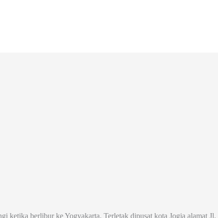
ngi ketika berlibur ke Yogyakarta. Terletak dipusat kota Jogja alamat 