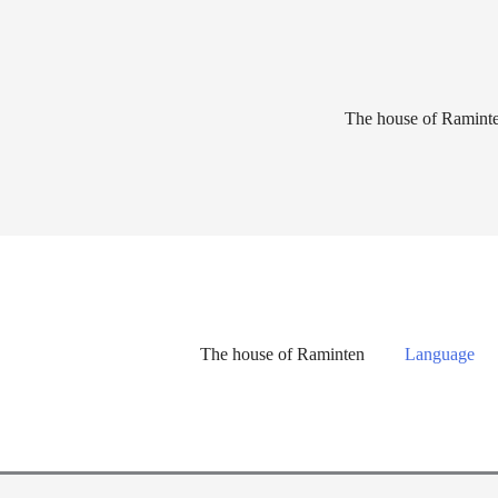
Lewati
ke
konten
The house of Ramint
The house of Raminten
Language