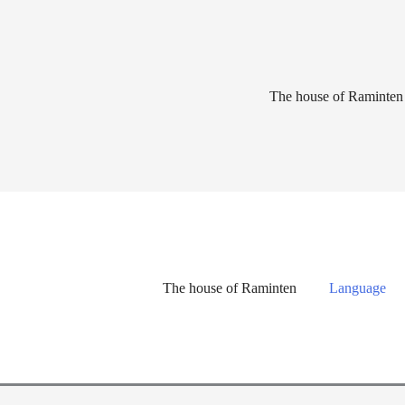
Lewati
ke
konten
The house of Raminten
The house of Raminten
Language