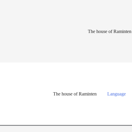
Lewati
ke
konten
The house of Raminten
The house of Raminten
Language