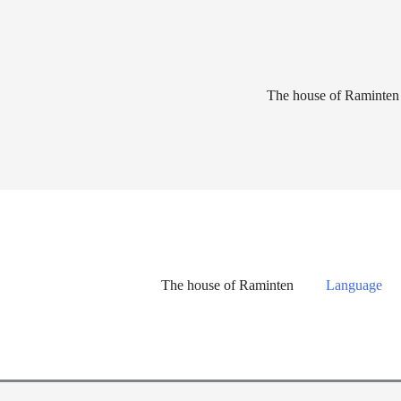
Lewati
ke
konten
The house of Raminten
The house of Raminten
Language