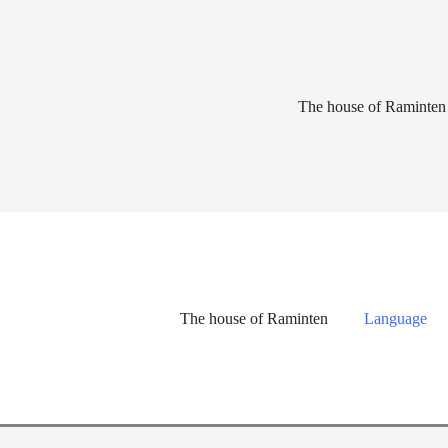
Lewati
ke
konten
The house of Raminten
The house of Raminten
Language