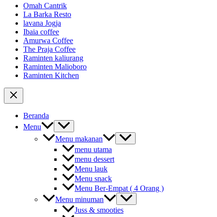
Omah Cantrik
La Barka Resto
lavana Jogja
Ibaia coffee
Amurwa Coffee
The Praja Coffee
Raminten kaliurang
Raminten Malioboro
Raminten Kitchen
Beranda
Menu
Menu makanan
menu utama
menu dessert
Menu lauk
Menu snack
Menu Ber-Empat ( 4 Orang )
Menu minuman
Juss & smooties