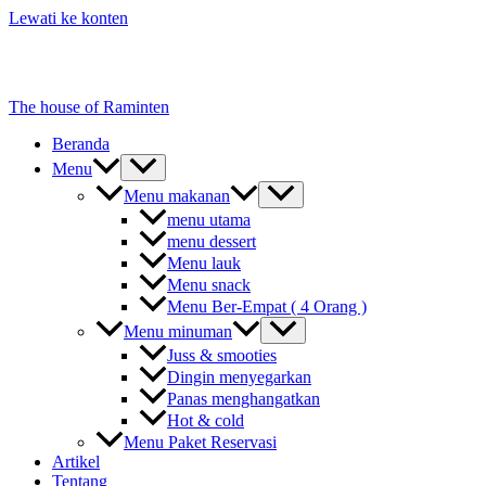
Lewati ke konten
The house of Raminten
Beranda
Menu
Menu makanan
menu utama
menu dessert
Menu lauk
Menu snack
Menu Ber-Empat ( 4 Orang )
Menu minuman
Juss & smooties
Dingin menyegarkan
Panas menghangatkan
Hot & cold
Menu Paket Reservasi
Artikel
Tentang