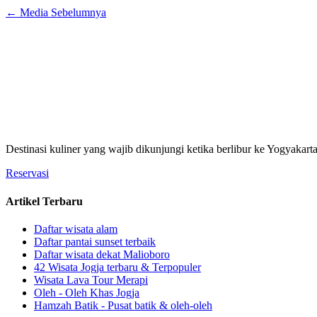
←
Media Sebelumnya
Destinasi kuliner yang wajib dikunjungi ketika berlibur ke Yogyakart
Reservasi
Artikel Terbaru
Daftar wisata alam
Daftar pantai sunset terbaik
Daftar wisata dekat Malioboro
42 Wisata Jogja terbaru & Terpopuler
Wisata Lava Tour Merapi
Oleh - Oleh Khas Jogja
Hamzah Batik - Pusat batik & oleh-oleh