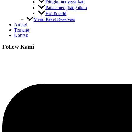
Dingin menyegarkan
Panas menghangatkan
Hot & cold
Menu Paket Reservasi
Artikel
Tentang
Kontak
Follow Kami