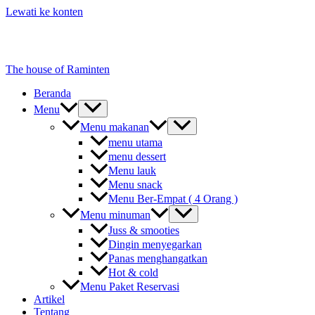
Lewati ke konten
The house of Raminten
Beranda
Menu
Menu makanan
menu utama
menu dessert
Menu lauk
Menu snack
Menu Ber-Empat ( 4 Orang )
Menu minuman
Juss & smooties
Dingin menyegarkan
Panas menghangatkan
Hot & cold
Menu Paket Reservasi
Artikel
Tentang