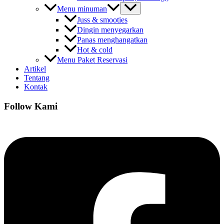
Menu minuman
Juss & smooties
Dingin menyegarkan
Panas menghangatkan
Hot & cold
Menu Paket Reservasi
Artikel
Tentang
Kontak
Follow Kami