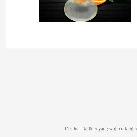
Destinasi kuliner yang wajib dikunju