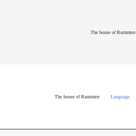
Lewati
ke
konten
The house of Raminten
The house of Raminten
Language