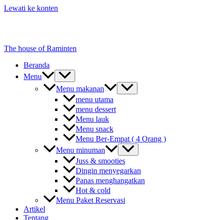
Lewati ke konten
The house of Raminten
Beranda
Menu
Menu makanan
menu utama
menu dessert
Menu lauk
Menu snack
Menu Ber-Empat ( 4 Orang )
Menu minuman
Juss & smooties
Dingin menyegarkan
Panas menghangatkan
Hot & cold
Menu Paket Reservasi
Artikel
Tentang