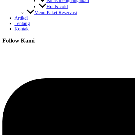
Panas menghangatkan
Hot & cold
Menu Paket Reservasi
Artikel
Tentang
Kontak
Follow Kami