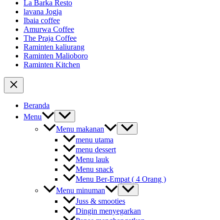
La Barka Resto
lavana Jogja
Ibaia coffee
Amurwa Coffee
The Praja Coffee
Raminten kaliurang
Raminten Malioboro
Raminten Kitchen
Beranda
Menu
Menu makanan
menu utama
menu dessert
Menu lauk
Menu snack
Menu Ber-Empat ( 4 Orang )
Menu minuman
Juss & smooties
Dingin menyegarkan