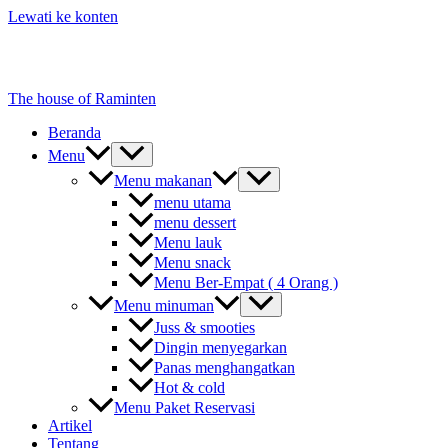
Lewati ke konten
The house of Raminten
Beranda
Menu
Menu makanan
menu utama
menu dessert
Menu lauk
Menu snack
Menu Ber-Empat ( 4 Orang )
Menu minuman
Juss & smooties
Dingin menyegarkan
Panas menghangatkan
Hot & cold
Menu Paket Reservasi
Artikel
Tentang