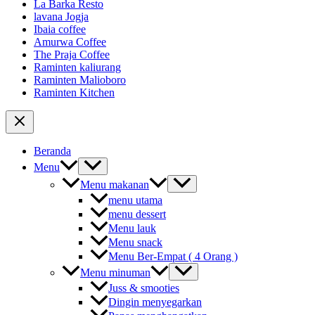
La Barka Resto
lavana Jogja
Ibaia coffee
Amurwa Coffee
The Praja Coffee
Raminten kaliurang
Raminten Malioboro
Raminten Kitchen
Beranda
Menu
Menu makanan
menu utama
menu dessert
Menu lauk
Menu snack
Menu Ber-Empat ( 4 Orang )
Menu minuman
Juss & smooties
Dingin menyegarkan