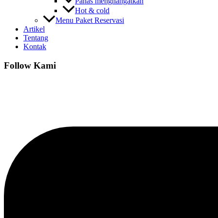
Panas menghangatkan
Hot & cold
Menu Paket Reservasi
Artikel
Tentang
Kontak
Follow Kami