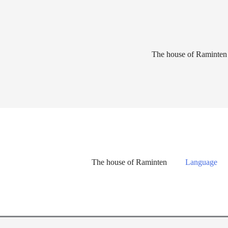
Lewati
ke
konten
The house of Raminten
The house of Raminten
Language