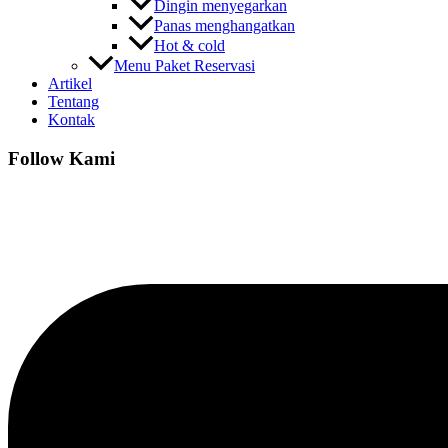
Dingin menyegarkan
Panas menghangatkan
Hot & cold
Menu Paket Reservasi
Artikel
Tentang
Kontak
Follow Kami