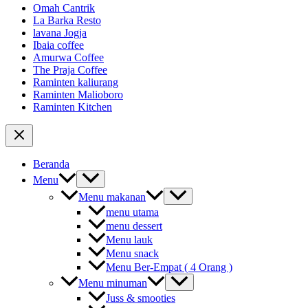
Omah Cantrik
La Barka Resto
lavana Jogja
Ibaia coffee
Amurwa Coffee
The Praja Coffee
Raminten kaliurang
Raminten Malioboro
Raminten Kitchen
Beranda
Menu
Menu makanan
menu utama
menu dessert
Menu lauk
Menu snack
Menu Ber-Empat ( 4 Orang )
Menu minuman
Juss & smooties