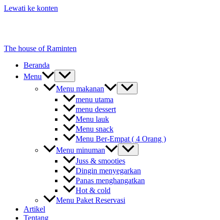
Lewati ke konten
The house of Raminten
Beranda
Menu
Menu makanan
menu utama
menu dessert
Menu lauk
Menu snack
Menu Ber-Empat ( 4 Orang )
Menu minuman
Juss & smooties
Dingin menyegarkan
Panas menghangatkan
Hot & cold
Menu Paket Reservasi
Artikel
Tentang