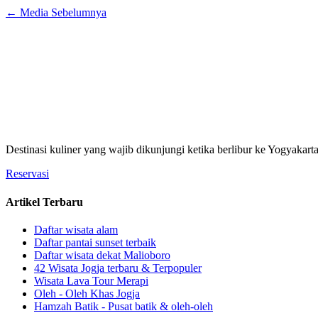
←
Media Sebelumnya
Destinasi kuliner yang wajib dikunjungi ketika berlibur ke Yogyakart
Reservasi
Artikel Terbaru
Daftar wisata alam
Daftar pantai sunset terbaik
Daftar wisata dekat Malioboro
42 Wisata Jogja terbaru & Terpopuler
Wisata Lava Tour Merapi
Oleh - Oleh Khas Jogja
Hamzah Batik - Pusat batik & oleh-oleh