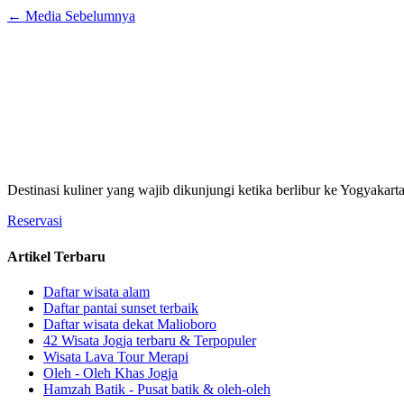
←
Media Sebelumnya
Destinasi kuliner yang wajib dikunjungi ketika berlibur ke Yogyakart
Reservasi
Artikel Terbaru
Daftar wisata alam
Daftar pantai sunset terbaik
Daftar wisata dekat Malioboro
42 Wisata Jogja terbaru & Terpopuler
Wisata Lava Tour Merapi
Oleh - Oleh Khas Jogja
Hamzah Batik - Pusat batik & oleh-oleh