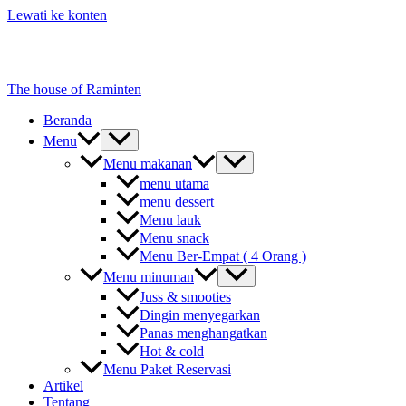
Lewati ke konten
The house of Raminten
Beranda
Menu
Menu makanan
menu utama
menu dessert
Menu lauk
Menu snack
Menu Ber-Empat ( 4 Orang )
Menu minuman
Juss & smooties
Dingin menyegarkan
Panas menghangatkan
Hot & cold
Menu Paket Reservasi
Artikel
Tentang