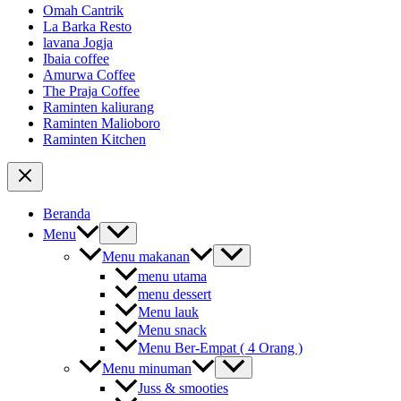
Omah Cantrik
La Barka Resto
lavana Jogja
Ibaia coffee
Amurwa Coffee
The Praja Coffee
Raminten kaliurang
Raminten Malioboro
Raminten Kitchen
Beranda
Menu
Menu makanan
menu utama
menu dessert
Menu lauk
Menu snack
Menu Ber-Empat ( 4 Orang )
Menu minuman
Juss & smooties