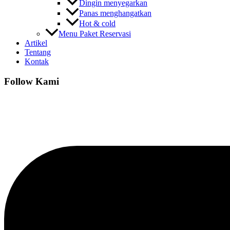
Dingin menyegarkan
Panas menghangatkan
Hot & cold
Menu Paket Reservasi
Artikel
Tentang
Kontak
Follow Kami