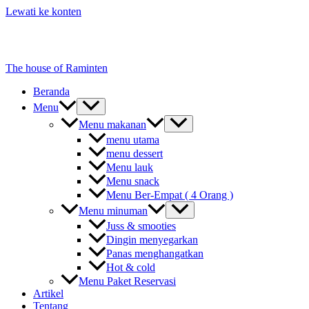
Lewati ke konten
The house of Raminten
Beranda
Menu
Menu makanan
menu utama
menu dessert
Menu lauk
Menu snack
Menu Ber-Empat ( 4 Orang )
Menu minuman
Juss & smooties
Dingin menyegarkan
Panas menghangatkan
Hot & cold
Menu Paket Reservasi
Artikel
Tentang