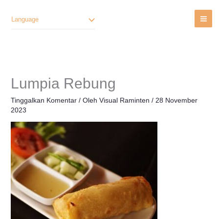
Lewati
Ke
Language
Konten
Lumpia Rebung
Tinggalkan Komentar
/ Oleh
Visual Raminten
/
28 November
2023