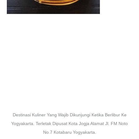
Destinasi Kuliner Yang Wajib Dikunjungi Ketika Berlibur Ke
Yogyakarta. Terletak Dipusat Kota Jogja Alamat Jl. FM Noto
No.7 Kotabaru Yogyakarta.