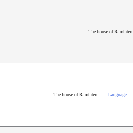
Lewati
ke
konten
The house of Raminten
The house of Raminten
Language