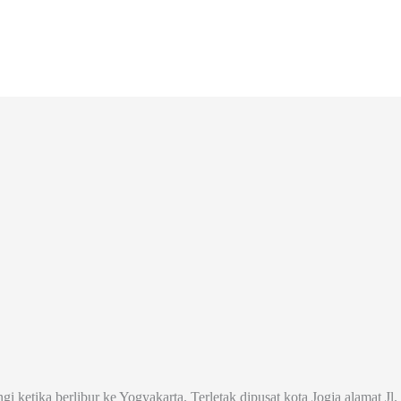
ngi ketika berlibur ke Yogyakarta. Terletak dipusat kota Jogja alamat 