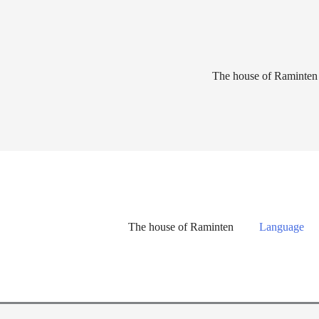
Lewati
ke
konten
The house of Raminten
The house of Raminten
Language